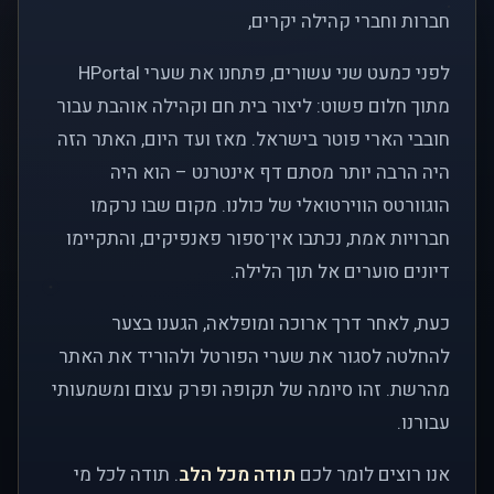
חברות וחברי קהילה יקרים,
לפני כמעט שני עשורים, פתחנו את שערי HPortal
מתוך חלום פשוט: ליצור בית חם וקהילה אוהבת עבור
חובבי הארי פוטר בישראל. מאז ועד היום, האתר הזה
היה הרבה יותר מסתם דף אינטרנט – הוא היה
הוגוורטס הווירטואלי של כולנו. מקום שבו נרקמו
חברויות אמת, נכתבו אין־ספור פאנפיקים, והתקיימו
דיונים סוערים אל תוך הלילה.
כעת, לאחר דרך ארוכה ומופלאה, הגענו בצער
להחלטה לסגור את שערי הפורטל ולהוריד את האתר
מהרשת. זהו סיומה של תקופה ופרק עצום ומשמעותי
עבורנו.
אנו רוצים לומר לכם
תודה מכל הלב
. תודה לכל מי