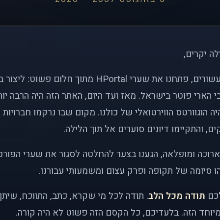
לה יקרים,
לפני כמעט שני עשורים, פתחנו את שערי HPortal מתוך חלו
י הארי פוטר בישראל. מאז ועד היום, האתר הזה היה הרבה י
ה הוגוורטס הווירטואלי של כולנו. מקום שבו נרקמו חברויות 
ם, והתקיימו דיונים סוערים אל תוך הלילה.
רוכה ומופלאה, הגענו בצער להחלטה לסגור את שערי הפורט
 סיומה של תקופה ופרק עצום ומשמעותי עבורנו.
לכם
תודה מכל הלב
. תודה לכל מי שקרא, כתב, התווכח, שית
יוחד הזה. בלעדיכם, כל הקסם הזה פשוט לא היה קורה.