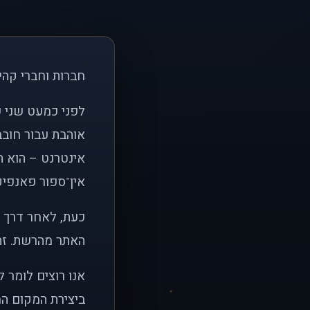
חברות וחברי קהי
אוהבת עבור חובב
אינטרנט – הוא הי
אין־ספור פאנפיקי
כעת, לאחר דרך א
האתר מהרשת. זהו
אנו רוצים לומר 
ביצירת המקום המ