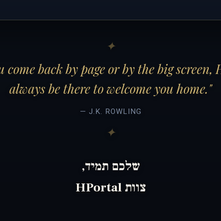
 come back by page or by the big screen, 
always be there to welcome you home."
— J.K. ROWLING
שלכם תמיד,
צוות HPortal