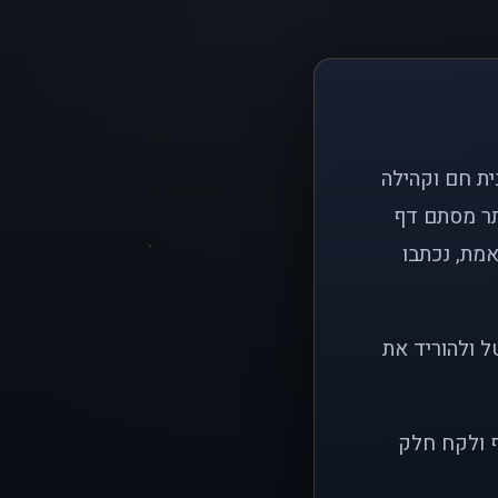
ם פשוט: ליצור בית חם וקהילה
ותר מסתם דף
אמת, נכתבו
ל ולהוריד את
ף ולקח חלק