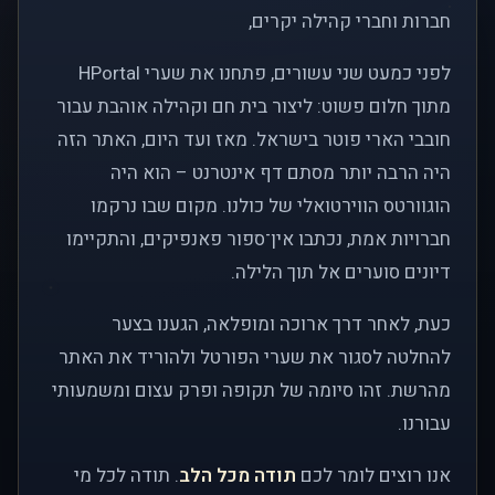
חברות וחברי קהילה יקרים,
לפני כמעט שני עשורים, פתחנו את שערי HPortal
מתוך חלום פשוט: ליצור בית חם וקהילה אוהבת עבור
חובבי הארי פוטר בישראל. מאז ועד היום, האתר הזה
היה הרבה יותר מסתם דף אינטרנט – הוא היה
הוגוורטס הווירטואלי של כולנו. מקום שבו נרקמו
חברויות אמת, נכתבו אין־ספור פאנפיקים, והתקיימו
דיונים סוערים אל תוך הלילה.
כעת, לאחר דרך ארוכה ומופלאה, הגענו בצער
להחלטה לסגור את שערי הפורטל ולהוריד את האתר
מהרשת. זהו סיומה של תקופה ופרק עצום ומשמעותי
עבורנו.
אנו רוצים לומר לכם
תודה מכל הלב
. תודה לכל מי