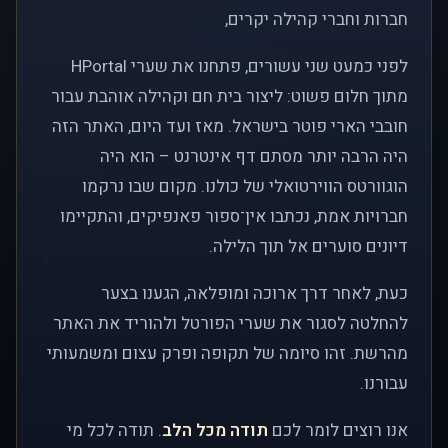
חברות וחברי קהילה יקרים,
לפני כמעט שני עשורים, פתחנו את שערי HPortal
מתוך חלום פשוט: ליצור בית חם וקהילה אוהבת עבור
חובבי הארי פוטר בישראל. מאז ועד היום, האתר הזה
היה הרבה יותר מסתם דף אינטרנט – הוא היה
הוגוורטס הווירטואלי של כולנו. מקום שבו נרקמו
חברויות אמת, נכתבו אין־ספור פאנפיקים, והתקיימו
דיונים סוערים אל תוך הלילה.
כעת, לאחר דרך ארוכה ומופלאה, הגענו בצער
להחלטה לסגור את שערי הפורטל ולהוריד את האתר
מהרשת. זהו סיומה של תקופה ופרק עצום ומשמעותי
עבורנו.
אנו רוצים לומר לכם
תודה מכל הלב
. תודה לכל מי