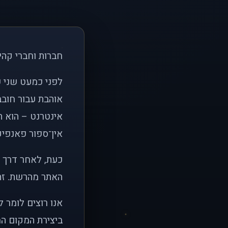
חברות וחברי קהי
אוהבת עבור חובב
אינטרנט – הוא הי
אין־ספור פאנפיקי
כעת, לאחר דרך א
האתר מהרשת. זהו
אנו רוצים לומר 
ביצירת המקום המ