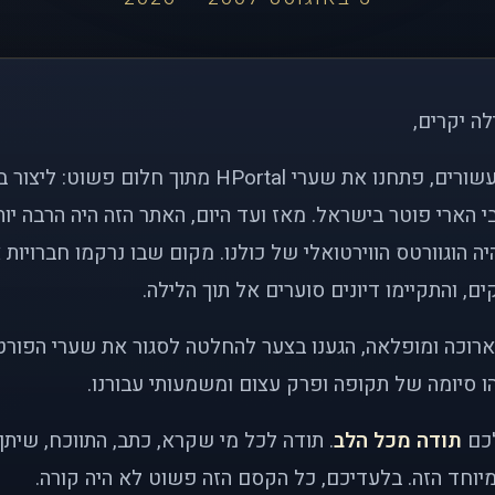
לה יקרים,
לפני כמעט שני עשורים, פתחנו את שערי HPortal מתוך חלו
י הארי פוטר בישראל. מאז ועד היום, האתר הזה היה הרבה י
ה הוגוורטס הווירטואלי של כולנו. מקום שבו נרקמו חברויות 
ם, והתקיימו דיונים סוערים אל תוך הלילה.
רוכה ומופלאה, הגענו בצער להחלטה לסגור את שערי הפורט
 סיומה של תקופה ופרק עצום ומשמעותי עבורנו.
לכם
תודה מכל הלב
. תודה לכל מי שקרא, כתב, התווכח, שית
יוחד הזה. בלעדיכם, כל הקסם הזה פשוט לא היה קורה.