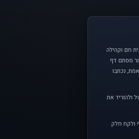
ם פשוט: ליצור בית חם וקהילה
ותר מסתם דף
אמת, נכתבו
ל ולהוריד את
ף ולקח חלק