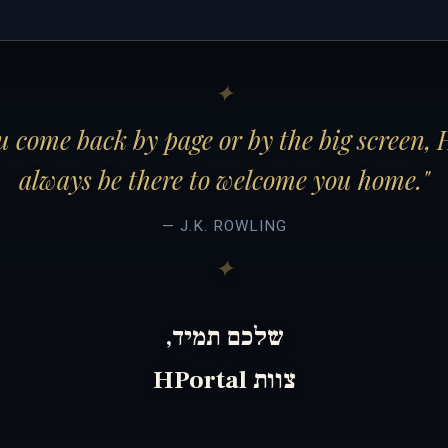
 come back by page or by the big screen, 
always be there to welcome you home."
— J.K. ROWLING
שלכם תמיד,
צוות HPortal