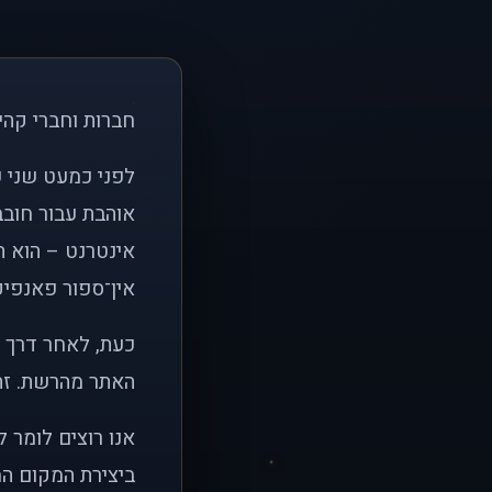
חברות וחברי קהי
אוהבת עבור חובב
אינטרנט – הוא הי
אין־ספור פאנפיקי
כעת, לאחר דרך א
האתר מהרשת. זהו
אנו רוצים לומר 
ביצירת המקום המ