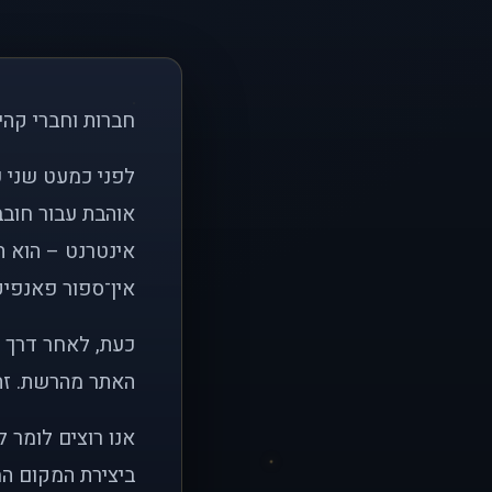
חברות וחברי קהי
אוהבת עבור חובב
אינטרנט – הוא הי
אין־ספור פאנפיקי
כעת, לאחר דרך א
האתר מהרשת. זהו
אנו רוצים לומר 
ביצירת המקום המ