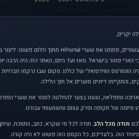
לה יקרים,
לפני כמעט שני עשורים, פתחנו את שערי HPortal מתוך חלו
י הארי פוטר בישראל. מאז ועד היום, האתר הזה היה הרבה י
ה הוגוורטס הווירטואלי של כולנו. מקום שבו נרקמו חברויות 
ם, והתקיימו דיונים סוערים אל תוך הלילה.
רוכה ומופלאה, הגענו בצער להחלטה לסגור את שערי הפורט
 סיומה של תקופה ופרק עצום ומשמעותי עבורנו.
לכם
תודה מכל הלב
. תודה לכל מי שקרא, כתב, התווכח, שית
יוחד הזה. בלעדיכם, כל הקסם הזה פשוט לא היה קורה.