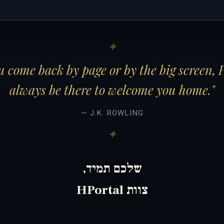
 come back by page or by the big screen, 
always be there to welcome you home."
— J.K. ROWLING
שלכם תמיד,
צוות HPortal