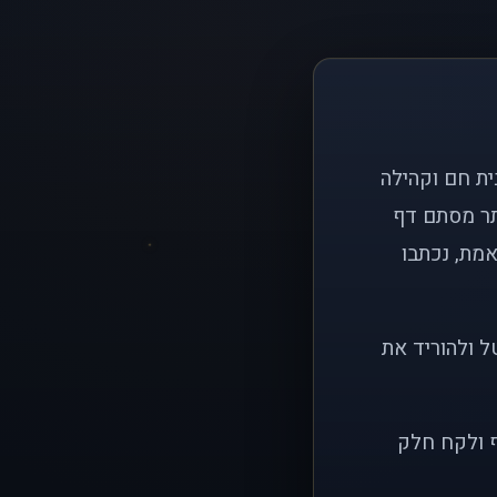
ם פשוט: ליצור בית חם וקהילה
ותר מסתם דף
אמת, נכתבו
ל ולהוריד את
ף ולקח חלק