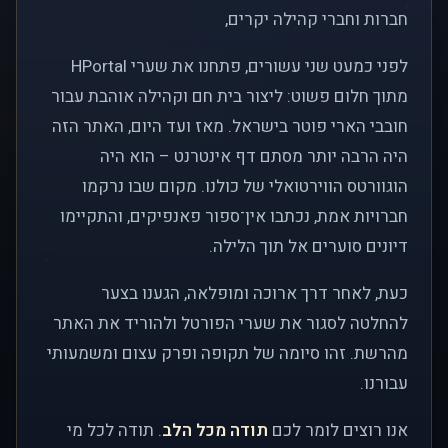
חברות וחברי קהילה יקרים,
לפני כמעט שני עשורים, פתחנו את שערי HPortal
מתוך חלום פשוט: ליצור בית חם וקהילה אוהבת עבור
חובבי הארי פוטר בישראל. מאז ועד היום, האתר הזה
היה הרבה יותר מסתם דף אינטרנט – הוא היה
הוגוורטס הווירטואלי של כולנו. מקום שבו נרקמו
חברויות אמת, נכתבו אין־ספור פאנפיקים, והתקיימו
דיונים סוערים אל תוך הלילה.
כעת, לאחר דרך ארוכה ומופלאה, הגענו בצער
להחלטה לסגור את שערי הפורטל ולהוריד את האתר
מהרשת. זהו סיומה של תקופה ופרק עצום ומשמעותי
עבורנו.
אנו רוצים לומר לכם
תודה מכל הלב
. תודה לכל מי