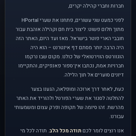
חברות וחברי קהילה יקרים,
לפני כמעט שני עשורים, פתחנו את שערי HPortal
מתוך חלום פשוט: ליצור בית חם וקהילה אוהבת עבור
חובבי הארי פוטר בישראל. מאז ועד היום, האתר הזה
היה הרבה יותר מסתם דף אינטרנט – הוא היה
הוגוורטס הווירטואלי של כולנו. מקום שבו נרקמו
חברויות אמת, נכתבו אין־ספור פאנפיקים, והתקיימו
דיונים סוערים אל תוך הלילה.
כעת, לאחר דרך ארוכה ומופלאה, הגענו בצער
להחלטה לסגור את שערי הפורטל ולהוריד את האתר
מהרשת. זהו סיומה של תקופה ופרק עצום ומשמעותי
עבורנו.
אנו רוצים לומר לכם
תודה מכל הלב
. תודה לכל מי