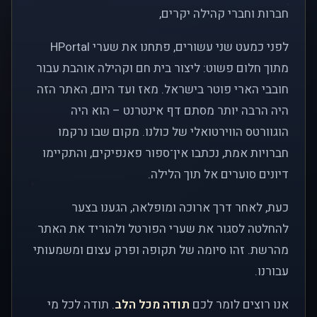
חברות וחברי קהילה יקרים,
לפני כמעט שני עשורים, פתחנו את שערי HPortal
מתוך חלום פשוט: ליצור בית חם וקהילה אוהבת עבור
חובבי הארי פוטר בישראל. מאז ועד היום, האתר הזה
היה הרבה יותר מסתם דף אינטרנט – הוא היה
הוגוורטס הווירטואלי של כולנו. מקום שבו נרקמו
חברויות אמת, נכתבו אין־ספור פאנפיקים, והתקיימו
דיונים סוערים אל תוך הלילה.
כעת, לאחר דרך ארוכה ומופלאה, הגענו בצער
להחלטה לסגור את שערי הפורטל ולהוריד את האתר
מהרשת. זהו סיומה של תקופה ופרק עצום ומשמעותי
עבורנו.
אנו רוצים לומר לכם
תודה מכל הלב
. תודה לכל מי