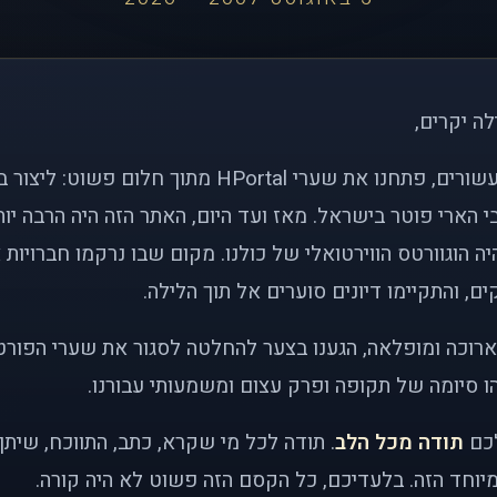
לה יקרים,
לפני כמעט שני עשורים, פתחנו את שערי HPortal מתוך חלו
י הארי פוטר בישראל. מאז ועד היום, האתר הזה היה הרבה י
ה הוגוורטס הווירטואלי של כולנו. מקום שבו נרקמו חברויות 
ם, והתקיימו דיונים סוערים אל תוך הלילה.
רוכה ומופלאה, הגענו בצער להחלטה לסגור את שערי הפורט
 סיומה של תקופה ופרק עצום ומשמעותי עבורנו.
לכם
תודה מכל הלב
. תודה לכל מי שקרא, כתב, התווכח, שית
יוחד הזה. בלעדיכם, כל הקסם הזה פשוט לא היה קורה.