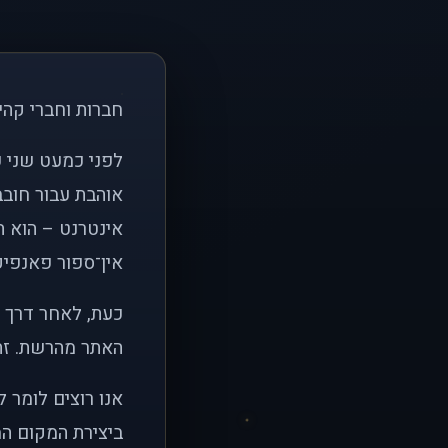
חברות וחברי קהי
אוהבת עבור חובב
אינטרנט – הוא הי
אין־ספור פאנפיקי
כעת, לאחר דרך א
האתר מהרשת. זהו
אנו רוצים לומר 
ביצירת המקום המ