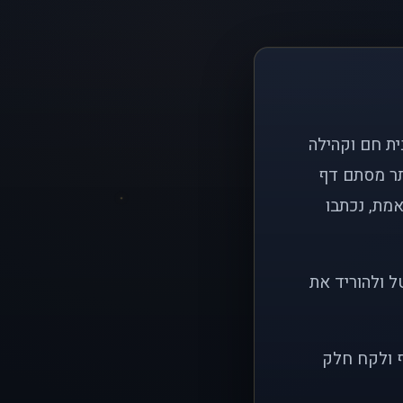
ם פשוט: ליצור בית חם וקהילה
ותר מסתם דף
אמת, נכתבו
ל ולהוריד את
ף ולקח חלק