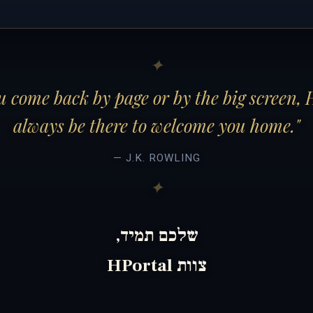
 come back by page or by the big screen, 
always be there to welcome you home."
— J.K. ROWLING
שלכם תמיד,
צוות HPortal