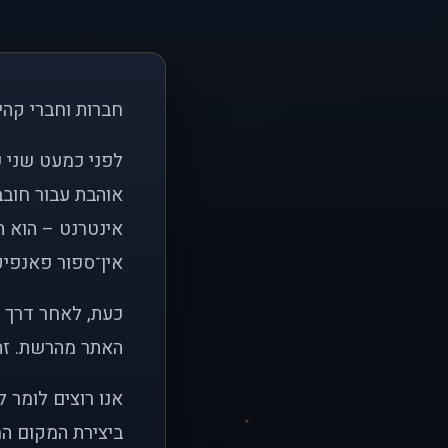
חברות וחברי קהי
אוהבת עבור חובב
אינטרנט – הוא הי
אין־ספור פאנפיקי
כעת, לאחר דרך א
האתר מהרשת. זהו
אנו רוצים לומר 
ביצירת המקום המ