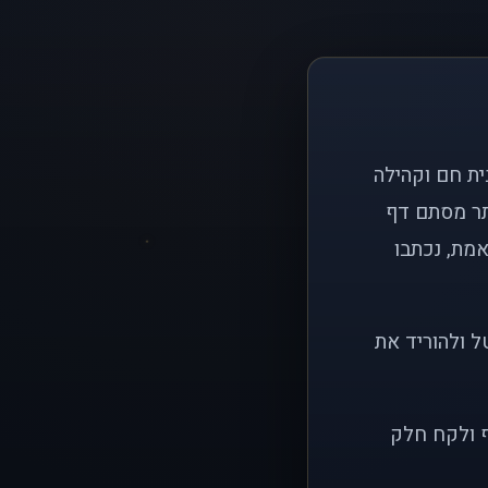
ם פשוט: ליצור בית חם וקהילה
ותר מסתם דף
אמת, נכתבו
ל ולהוריד את
ף ולקח חלק