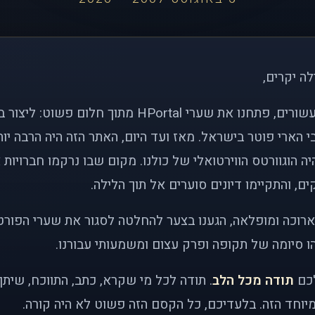
לה יקרים,
לפני כמעט שני עשורים, פתחנו את שערי HPortal מתוך חלו
י הארי פוטר בישראל. מאז ועד היום, האתר הזה היה הרבה י
ה הוגוורטס הווירטואלי של כולנו. מקום שבו נרקמו חברויות 
ם, והתקיימו דיונים סוערים אל תוך הלילה.
רוכה ומופלאה, הגענו בצער להחלטה לסגור את שערי הפורט
 סיומה של תקופה ופרק עצום ומשמעותי עבורנו.
לכם
תודה מכל הלב
. תודה לכל מי שקרא, כתב, התווכח, שית
יוחד הזה. בלעדיכם, כל הקסם הזה פשוט לא היה קורה.