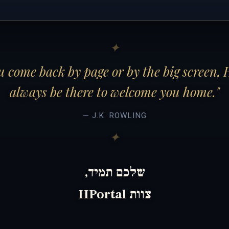
 come back by page or by the big screen, 
always be there to welcome you home."
— J.K. ROWLING
שלכם תמיד,
צוות HPortal