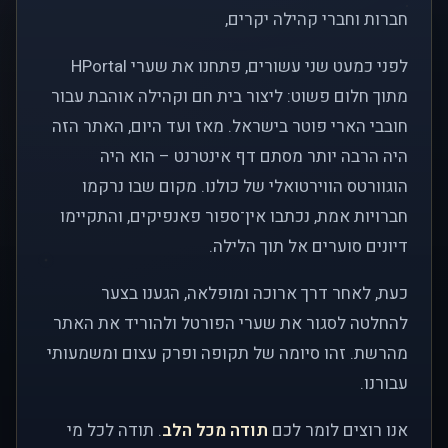
חברות וחברי קהילה יקרים,
לפני כמעט שני עשורים, פתחנו את שערי HPortal
מתוך חלום פשוט: ליצור בית חם וקהילה אוהבת עבור
חובבי הארי פוטר בישראל. מאז ועד היום, האתר הזה
היה הרבה יותר מסתם דף אינטרנט – הוא היה
הוגוורטס הווירטואלי של כולנו. מקום שבו נרקמו
חברויות אמת, נכתבו אין־ספור פאנפיקים, והתקיימו
דיונים סוערים אל תוך הלילה.
כעת, לאחר דרך ארוכה ומופלאה, הגענו בצער
להחלטה לסגור את שערי הפורטל ולהוריד את האתר
מהרשת. זהו סיומה של תקופה ופרק עצום ומשמעותי
עבורנו.
אנו רוצים לומר לכם
תודה מכל הלב
. תודה לכל מי