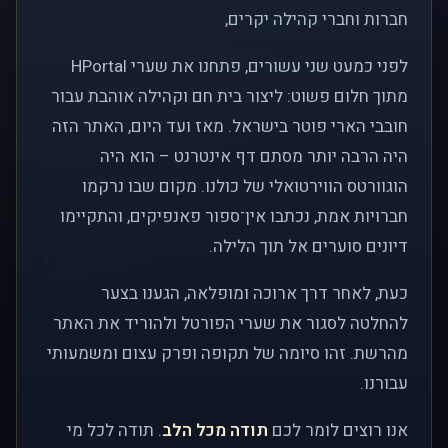
חברות וחברי קהילה יקרים,
לפני כמעט שני עשורים, פתחנו את שערי HPortal
מתוך חלום פשוט: ליצור בית חם וקהילה אוהבת עבור
חובבי הארי פוטר בישראל. מאז ועד היום, האתר הזה
היה הרבה יותר מסתם דף אינטרנט – הוא היה
הוגוורטס הווירטואלי של כולנו. מקום שבו נרקמו
חברויות אמת, נכתבו אין־ספור פאנפיקים, והתקיימו
דיונים סוערים אל תוך הלילה.
כעת, לאחר דרך ארוכה ומופלאה, הגענו בצער
להחלטה לסגור את שערי הפורטל ולהוריד את האתר
מהרשת. זהו סיומה של תקופה ופרק עצום ומשמעותי
עבורנו.
אנו רוצים לומר לכם
תודה מכל הלב
. תודה לכל מי