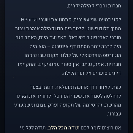
חברות וחברי קהילה יקרים,
לפני כמעט שני עשורים, פתחנו את שערי HPortal
מתוך חלום פשוט: ליצור בית חם וקהילה אוהבת עבור
חובבי הארי פוטר בישראל. מאז ועד היום, האתר הזה
היה הרבה יותר מסתם דף אינטרנט – הוא היה
הוגוורטס הווירטואלי של כולנו. מקום שבו נרקמו
חברויות אמת, נכתבו אין־ספור פאנפיקים, והתקיימו
דיונים סוערים אל תוך הלילה.
כעת, לאחר דרך ארוכה ומופלאה, הגענו בצער
להחלטה לסגור את שערי הפורטל ולהוריד את האתר
מהרשת. זהו סיומה של תקופה ופרק עצום ומשמעותי
עבורנו.
אנו רוצים לומר לכם
תודה מכל הלב
. תודה לכל מי