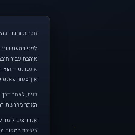
חברות וחברי קהי
אוהבת עבור חובב
אינטרנט – הוא הי
אין־ספור פאנפיקי
כעת, לאחר דרך א
האתר מהרשת. זהו
אנו רוצים לומר 
ביצירת המקום המ