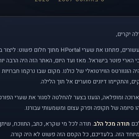
לה יקרים,
לפני כמעט שני עשורים, פתחנו את שערי HPortal מתוך חלו
י הארי פוטר בישראל. מאז ועד היום, האתר הזה היה הרבה י
ה הוגוורטס הווירטואלי של כולנו. מקום שבו נרקמו חברויות 
ם, והתקיימו דיונים סוערים אל תוך הלילה.
רוכה ומופלאה, הגענו בצער להחלטה לסגור את שערי הפורט
 סיומה של תקופה ופרק עצום ומשמעותי עבורנו.
לכם
תודה מכל הלב
. תודה לכל מי שקרא, כתב, התווכח, שית
יוחד הזה. בלעדיכם, כל הקסם הזה פשוט לא היה קורה.