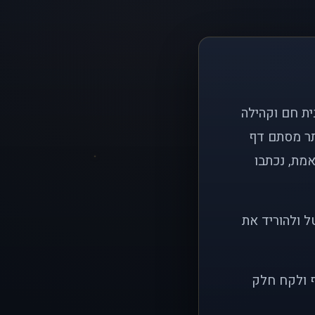
ם פשוט: ליצור בית חם וקהילה
ותר מסתם דף
אמת, נכתבו
ל ולהוריד את
ף ולקח חלק