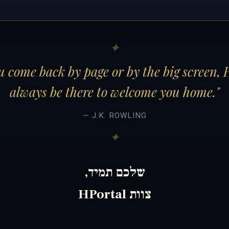
 come back by page or by the big screen, 
always be there to welcome you home."
— J.K. ROWLING
שלכם תמיד,
צוות HPortal