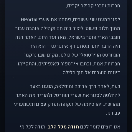
חברות וחברי קהילה יקרים,
לפני כמעט שני עשורים, פתחנו את שערי HPortal
מתוך חלום פשוט: ליצור בית חם וקהילה אוהבת עבור
חובבי הארי פוטר בישראל. מאז ועד היום, האתר הזה
היה הרבה יותר מסתם דף אינטרנט – הוא היה
הוגוורטס הווירטואלי של כולנו. מקום שבו נרקמו
חברויות אמת, נכתבו אין־ספור פאנפיקים, והתקיימו
דיונים סוערים אל תוך הלילה.
כעת, לאחר דרך ארוכה ומופלאה, הגענו בצער
להחלטה לסגור את שערי הפורטל ולהוריד את האתר
מהרשת. זהו סיומה של תקופה ופרק עצום ומשמעותי
עבורנו.
אנו רוצים לומר לכם
תודה מכל הלב
. תודה לכל מי