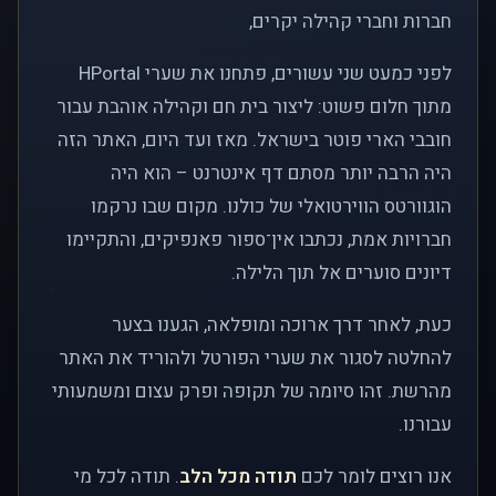
חברות וחברי קהילה יקרים,
לפני כמעט שני עשורים, פתחנו את שערי HPortal
מתוך חלום פשוט: ליצור בית חם וקהילה אוהבת עבור
חובבי הארי פוטר בישראל. מאז ועד היום, האתר הזה
היה הרבה יותר מסתם דף אינטרנט – הוא היה
הוגוורטס הווירטואלי של כולנו. מקום שבו נרקמו
חברויות אמת, נכתבו אין־ספור פאנפיקים, והתקיימו
דיונים סוערים אל תוך הלילה.
כעת, לאחר דרך ארוכה ומופלאה, הגענו בצער
להחלטה לסגור את שערי הפורטל ולהוריד את האתר
מהרשת. זהו סיומה של תקופה ופרק עצום ומשמעותי
עבורנו.
אנו רוצים לומר לכם
תודה מכל הלב
. תודה לכל מי