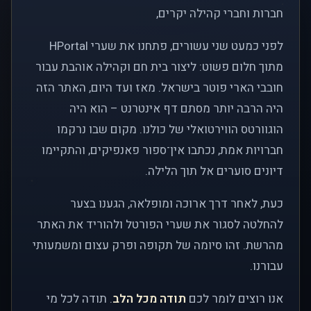
חברות וחברי קהילה יקרים,
לפני כמעט שני עשורים, פתחנו את שערי HPortal
מתוך חלום פשוט: ליצור בית חם וקהילה אוהבת עבור
חובבי הארי פוטר בישראל. מאז ועד היום, האתר הזה
היה הרבה יותר מסתם דף אינטרנט – הוא היה
הוגוורטס הווירטואלי של כולנו. מקום שבו נרקמו
חברויות אמת, נכתבו אין־ספור פאנפיקים, והתקיימו
דיונים סוערים אל תוך הלילה.
כעת, לאחר דרך ארוכה ומופלאה, הגענו בצער
להחלטה לסגור את שערי הפורטל ולהוריד את האתר
מהרשת. זהו סיומה של תקופה ופרק עצום ומשמעותי
עבורנו.
אנו רוצים לומר לכם
תודה מכל הלב
. תודה לכל מי