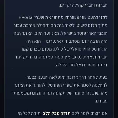
חברות וחברי קהילה יקרים,
לפני כמעט שני עשורים, פתחנו את שערי HPortal
מתוך חלום פשוט: ליצור בית חם וקהילה אוהבת עבור
חובבי הארי פוטר בישראל. מאז ועד היום, האתר הזה
היה הרבה יותר מסתם דף אינטרנט – הוא היה
הוגוורטס הווירטואלי של כולנו. מקום שבו נרקמו
חברויות אמת, נכתבו אין־ספור פאנפיקים, והתקיימו
דיונים סוערים אל תוך הלילה.
כעת, לאחר דרך ארוכה ומופלאה, הגענו בצער
להחלטה לסגור את שערי הפורטל ולהוריד את האתר
מהרשת. זהו סיומה של תקופה ופרק עצום ומשמעותי
עבורנו.
אנו רוצים לומר לכם
תודה מכל הלב
. תודה לכל מי