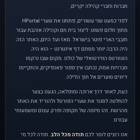
חברות וחברי קהילה יקרים,
לפני כמעט שני עשורים, פתחנו את שערי HPortal
מתוך חלום פשוט: ליצור בית חם וקהילה אוהבת עבור
חובבי הארי פוטר בישראל. מאז ועד היום, האתר הזה
היה הרבה יותר מסתם דף אינטרנט – הוא היה
הוגוורטס הווירטואלי של כולנו. מקום שבו נרקמו
חברויות אמת, נכתבו אין־ספור פאנפיקים, והתקיימו
דיונים סוערים אל תוך הלילה.
כעת, לאחר דרך ארוכה ומופלאה, הגענו בצער
להחלטה לסגור את שערי הפורטל ולהוריד את האתר
מהרשת. זהו סיומה של תקופה ופרק עצום ומשמעותי
עבורנו.
אנו רוצים לומר לכם
תודה מכל הלב
. תודה לכל מי