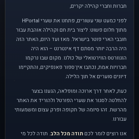
חברות וחברי קהילה יקרים,
לפני כמעט שני עשורים, פתחנו את שערי HPortal
מתוך חלום פשוט: ליצור בית חם וקהילה אוהבת עבור
חובבי הארי פוטר בישראל. מאז ועד היום, האתר הזה
היה הרבה יותר מסתם דף אינטרנט – הוא היה
הוגוורטס הווירטואלי של כולנו. מקום שבו נרקמו
חברויות אמת, נכתבו אין־ספור פאנפיקים, והתקיימו
דיונים סוערים אל תוך הלילה.
כעת, לאחר דרך ארוכה ומופלאה, הגענו בצער
להחלטה לסגור את שערי הפורטל ולהוריד את האתר
מהרשת. זהו סיומה של תקופה ופרק עצום ומשמעותי
עבורנו.
אנו רוצים לומר לכם
תודה מכל הלב
. תודה לכל מי