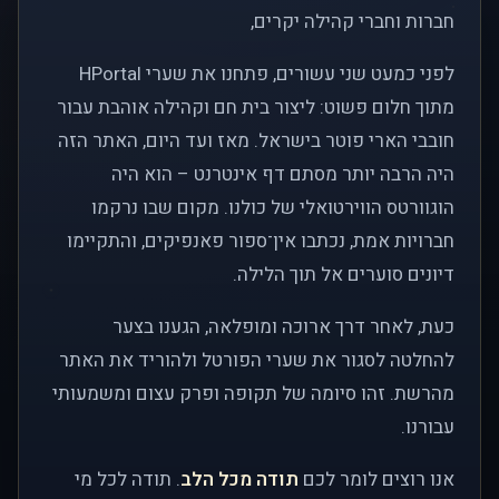
חברות וחברי קהילה יקרים,
לפני כמעט שני עשורים, פתחנו את שערי HPortal
מתוך חלום פשוט: ליצור בית חם וקהילה אוהבת עבור
חובבי הארי פוטר בישראל. מאז ועד היום, האתר הזה
היה הרבה יותר מסתם דף אינטרנט – הוא היה
הוגוורטס הווירטואלי של כולנו. מקום שבו נרקמו
חברויות אמת, נכתבו אין־ספור פאנפיקים, והתקיימו
דיונים סוערים אל תוך הלילה.
כעת, לאחר דרך ארוכה ומופלאה, הגענו בצער
להחלטה לסגור את שערי הפורטל ולהוריד את האתר
מהרשת. זהו סיומה של תקופה ופרק עצום ומשמעותי
עבורנו.
אנו רוצים לומר לכם
תודה מכל הלב
. תודה לכל מי