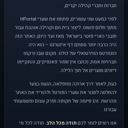
חברות וחברי קהילה יקרים,
לפני כמעט שני עשורים, פתחנו את שערי HPortal
מתוך חלום פשוט: ליצור בית חם וקהילה אוהבת עבור
חובבי הארי פוטר בישראל. מאז ועד היום, האתר הזה
היה הרבה יותר מסתם דף אינטרנט – הוא היה
הוגוורטס הווירטואלי של כולנו. מקום שבו נרקמו
חברויות אמת, נכתבו אין־ספור פאנפיקים, והתקיימו
דיונים סוערים אל תוך הלילה.
כעת, לאחר דרך ארוכה ומופלאה, הגענו בצער
להחלטה לסגור את שערי הפורטל ולהוריד את האתר
מהרשת. זהו סיומה של תקופה ופרק עצום ומשמעותי
עבורנו.
אנו רוצים לומר לכם
תודה מכל הלב
. תודה לכל מי