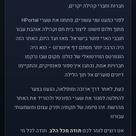
חברות וחברי קהילה יקרים,
לפני כמעט שני עשורים, פתחנו את שערי HPortal
מתוך חלום פשוט: ליצור בית חם וקהילה אוהבת עבור
חובבי הארי פוטר בישראל. מאז ועד היום, האתר הזה
היה הרבה יותר מסתם דף אינטרנט – הוא היה
הוגוורטס הווירטואלי של כולנו. מקום שבו נרקמו
חברויות אמת, נכתבו אין־ספור פאנפיקים, והתקיימו
דיונים סוערים אל תוך הלילה.
כעת, לאחר דרך ארוכה ומופלאה, הגענו בצער
להחלטה לסגור את שערי הפורטל ולהוריד את האתר
מהרשת. זהו סיומה של תקופה ופרק עצום ומשמעותי
עבורנו.
אנו רוצים לומר לכם
תודה מכל הלב
. תודה לכל מי