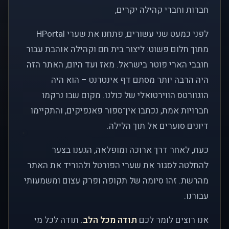
חברות וחברי קהילה יקרים,
לפני כמעט שני עשורים, פתחנו את שערי HPortal
מתוך חלום פשוט: ליצור בית חם וקהילה אוהבת עבור
חובבי הארי פוטר בישראל. מאז ועד היום, האתר הזה
היה הרבה יותר מסתם דף אינטרנט – הוא היה
הוגוורטס הווירטואלי של כולנו. מקום שבו נרקמו
חברויות אמת, נכתבו אין־ספור פאנפיקים, והתקיימו
דיונים סוערים אל תוך הלילה.
כעת, לאחר דרך ארוכה ומופלאה, הגענו בצער
להחלטה לסגור את שערי הפורטל ולהוריד את האתר
מהרשת. זהו סיומה של תקופה ופרק עצום ומשמעותי
עבורנו.
אנו רוצים לומר לכם
תודה מכל הלב
. תודה לכל מי