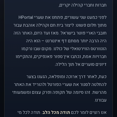
חברות וחברי קהילה יקרים,
לפני כמעט שני עשורים, פתחנו את שערי HPortal
מתוך חלום פשוט: ליצור בית חם וקהילה אוהבת עבור
חובבי הארי פוטר בישראל. מאז ועד היום, האתר הזה
היה הרבה יותר מסתם דף אינטרנט – הוא היה
הוגוורטס הווירטואלי של כולנו. מקום שבו נרקמו
חברויות אמת, נכתבו אין־ספור פאנפיקים, והתקיימו
דיונים סוערים אל תוך הלילה.
כעת, לאחר דרך ארוכה ומופלאה, הגענו בצער
להחלטה לסגור את שערי הפורטל ולהוריד את האתר
מהרשת. זהו סיומה של תקופה ופרק עצום ומשמעותי
עבורנו.
אנו רוצים לומר לכם
תודה מכל הלב
. תודה לכל מי