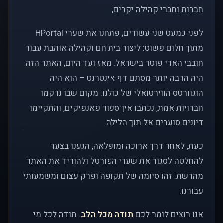
חברות וחברי קהילה יקרים,
לפני כמעט שני עשורים, פתחנו את שערי HPortal
מתוך חלום פשוט: ליצור בית חם וקהילה אוהבת עבור
חובבי הארי פוטר בישראל. מאז ועד היום, האתר הזה
היה הרבה יותר מסתם דף אינטרנט – הוא היה
הוגוורטס הווירטואלי של כולנו. מקום שבו נרקמו
חברויות אמת, נכתבו אין־ספור פאנפיקים, והתקיימו
דיונים סוערים אל תוך הלילה.
כעת, לאחר דרך ארוכה ומופלאה, הגענו בצער
להחלטה לסגור את שערי הפורטל ולהוריד את האתר
מהרשת. זהו סיומה של תקופה ופרק עצום ומשמעותי
עבורנו.
אנו רוצים לומר לכם
תודה מכל הלב
. תודה לכל מי