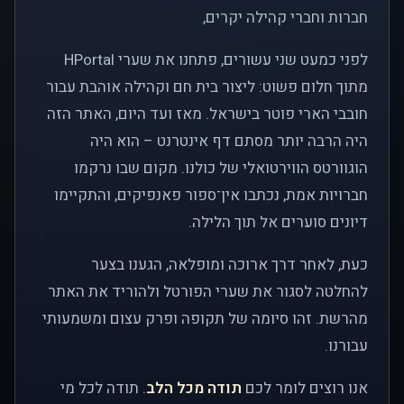
חברות וחברי קהילה יקרים,
לפני כמעט שני עשורים, פתחנו את שערי HPortal
מתוך חלום פשוט: ליצור בית חם וקהילה אוהבת עבור
חובבי הארי פוטר בישראל. מאז ועד היום, האתר הזה
היה הרבה יותר מסתם דף אינטרנט – הוא היה
הוגוורטס הווירטואלי של כולנו. מקום שבו נרקמו
חברויות אמת, נכתבו אין־ספור פאנפיקים, והתקיימו
דיונים סוערים אל תוך הלילה.
כעת, לאחר דרך ארוכה ומופלאה, הגענו בצער
להחלטה לסגור את שערי הפורטל ולהוריד את האתר
מהרשת. זהו סיומה של תקופה ופרק עצום ומשמעותי
עבורנו.
אנו רוצים לומר לכם
תודה מכל הלב
. תודה לכל מי