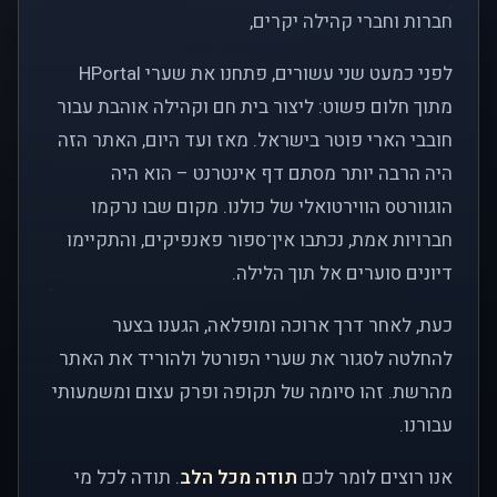
חברות וחברי קהילה יקרים,
לפני כמעט שני עשורים, פתחנו את שערי HPortal
מתוך חלום פשוט: ליצור בית חם וקהילה אוהבת עבור
חובבי הארי פוטר בישראל. מאז ועד היום, האתר הזה
היה הרבה יותר מסתם דף אינטרנט – הוא היה
הוגוורטס הווירטואלי של כולנו. מקום שבו נרקמו
חברויות אמת, נכתבו אין־ספור פאנפיקים, והתקיימו
דיונים סוערים אל תוך הלילה.
כעת, לאחר דרך ארוכה ומופלאה, הגענו בצער
להחלטה לסגור את שערי הפורטל ולהוריד את האתר
מהרשת. זהו סיומה של תקופה ופרק עצום ומשמעותי
עבורנו.
אנו רוצים לומר לכם
תודה מכל הלב
. תודה לכל מי