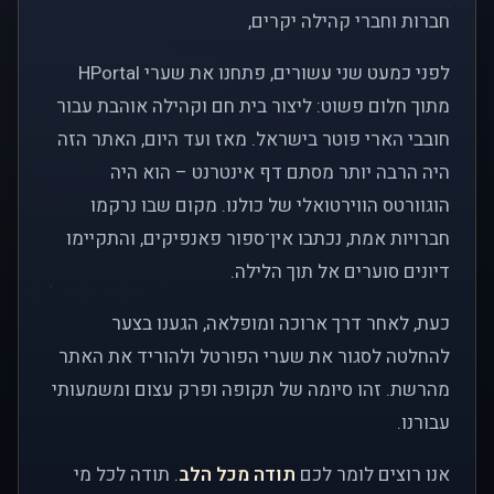
חברות וחברי קהילה יקרים,
לפני כמעט שני עשורים, פתחנו את שערי HPortal
מתוך חלום פשוט: ליצור בית חם וקהילה אוהבת עבור
חובבי הארי פוטר בישראל. מאז ועד היום, האתר הזה
היה הרבה יותר מסתם דף אינטרנט – הוא היה
הוגוורטס הווירטואלי של כולנו. מקום שבו נרקמו
חברויות אמת, נכתבו אין־ספור פאנפיקים, והתקיימו
דיונים סוערים אל תוך הלילה.
כעת, לאחר דרך ארוכה ומופלאה, הגענו בצער
להחלטה לסגור את שערי הפורטל ולהוריד את האתר
מהרשת. זהו סיומה של תקופה ופרק עצום ומשמעותי
עבורנו.
אנו רוצים לומר לכם
תודה מכל הלב
. תודה לכל מי