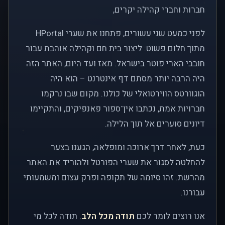
חברות וחברי קהילה יקרים,
לפני כמעט שני עשורים, פתחנו את שערי HPortal
מתוך חלום פשוט: ליצור בית חם וקהילה אוהבת עבור
חובבי הארי פוטר בישראל. מאז ועד היום, האתר הזה
היה הרבה יותר מסתם דף אינטרנט – הוא היה
הוגוורטס הווירטואלי של כולנו. מקום שבו נרקמו
חברויות אמת, נכתבו אין־ספור פאנפיקים, והתקיימו
דיונים סוערים אל תוך הלילה.
כעת, לאחר דרך ארוכה ומופלאה, הגענו בצער
להחלטה לסגור את שערי הפורטל ולהוריד את האתר
מהרשת. זהו סיומה של תקופה ופרק עצום ומשמעותי
עבורנו.
אנו רוצים לומר לכם
תודה מכל הלב
. תודה לכל מי