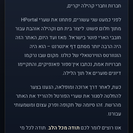
חברות וחברי קהילה יקרים,
לפני כמעט שני עשורים, פתחנו את שערי HPortal
מתוך חלום פשוט: ליצור בית חם וקהילה אוהבת עבור
חובבי הארי פוטר בישראל. מאז ועד היום, האתר הזה
היה הרבה יותר מסתם דף אינטרנט – הוא היה
הוגוורטס הווירטואלי של כולנו. מקום שבו נרקמו
חברויות אמת, נכתבו אין־ספור פאנפיקים, והתקיימו
דיונים סוערים אל תוך הלילה.
כעת, לאחר דרך ארוכה ומופלאה, הגענו בצער
להחלטה לסגור את שערי הפורטל ולהוריד את האתר
מהרשת. זהו סיומה של תקופה ופרק עצום ומשמעותי
עבורנו.
אנו רוצים לומר לכם
תודה מכל הלב
. תודה לכל מי