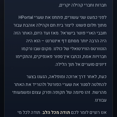
חברות וחברי קהילה יקרים,
לפני כמעט שני עשורים, פתחנו את שערי HPortal
מתוך חלום פשוט: ליצור בית חם וקהילה אוהבת עבור
חובבי הארי פוטר בישראל. מאז ועד היום, האתר הזה
היה הרבה יותר מסתם דף אינטרנט – הוא היה
הוגוורטס הווירטואלי של כולנו. מקום שבו נרקמו
חברויות אמת, נכתבו אין־ספור פאנפיקים, והתקיימו
דיונים סוערים אל תוך הלילה.
כעת, לאחר דרך ארוכה ומופלאה, הגענו בצער
להחלטה לסגור את שערי הפורטל ולהוריד את האתר
מהרשת. זהו סיומה של תקופה ופרק עצום ומשמעותי
עבורנו.
אנו רוצים לומר לכם
תודה מכל הלב
. תודה לכל מי