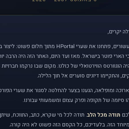
לה יקרים,
לפני כמעט שני עשורים, פתחנו את שערי HPortal מתוך חלו
י הארי פוטר בישראל. מאז ועד היום, האתר הזה היה הרבה י
ה הוגוורטס הווירטואלי של כולנו. מקום שבו נרקמו חברויות 
ם, והתקיימו דיונים סוערים אל תוך הלילה.
רוכה ומופלאה, הגענו בצער להחלטה לסגור את שערי הפורט
 סיומה של תקופה ופרק עצום ומשמעותי עבורנו.
לכם
תודה מכל הלב
. תודה לכל מי שקרא, כתב, התווכח, שית
יוחד הזה. בלעדיכם, כל הקסם הזה פשוט לא היה קורה.