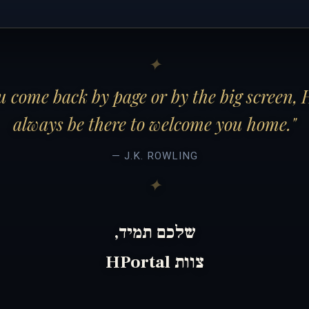
 come back by page or by the big screen, 
always be there to welcome you home."
— J.K. ROWLING
שלכם תמיד,
צוות HPortal