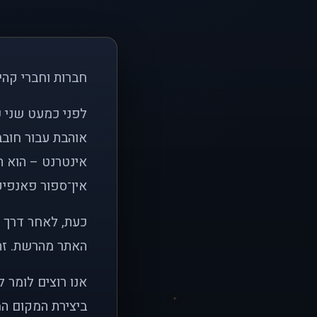
חברות וחברי קהי
אוהבת עבור חובב
אינטרנט – הוא הי
אין־ספור פאנפיקי
כעת, לאחר דרך א
האתר מהרשת. זהו
אנו רוצים לומר 
ביצירת המקום המ