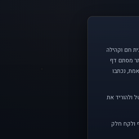
ם פשוט: ליצור בית חם וקהילה
ותר מסתם דף
אמת, נכתבו
ל ולהוריד את
ף ולקח חלק