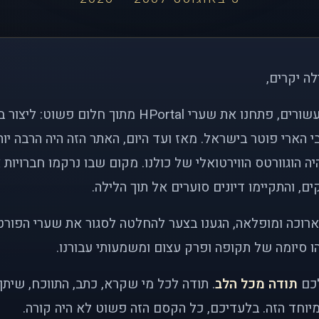
לה יקרים,
לפני כמעט שני עשורים, פתחנו את שערי HPortal מתוך חלו
י הארי פוטר בישראל. מאז ועד היום, האתר הזה היה הרבה י
ה הוגוורטס הווירטואלי של כולנו. מקום שבו נרקמו חברויות 
ם, והתקיימו דיונים סוערים אל תוך הלילה.
רוכה ומופלאה, הגענו בצער להחלטה לסגור את שערי הפורט
 סיומה של תקופה ופרק עצום ומשמעותי עבורנו.
לכם
תודה מכל הלב
. תודה לכל מי שקרא, כתב, התווכח, שית
יוחד הזה. בלעדיכם, כל הקסם הזה פשוט לא היה קורה.