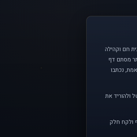
ם פשוט: ליצור בית חם וקהילה
ותר מסתם דף
אמת, נכתבו
ל ולהוריד את
ף ולקח חלק