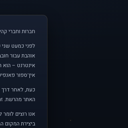
חברות וחברי קהי
אוהבת עבור חובב
אינטרנט – הוא הי
אין־ספור פאנפיקי
כעת, לאחר דרך א
האתר מהרשת. זהו
אנו רוצים לומר 
ביצירת המקום המ