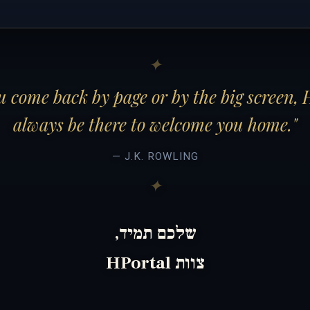
 come back by page or by the big screen, 
always be there to welcome you home."
— J.K. ROWLING
שלכם תמיד,
צוות HPortal