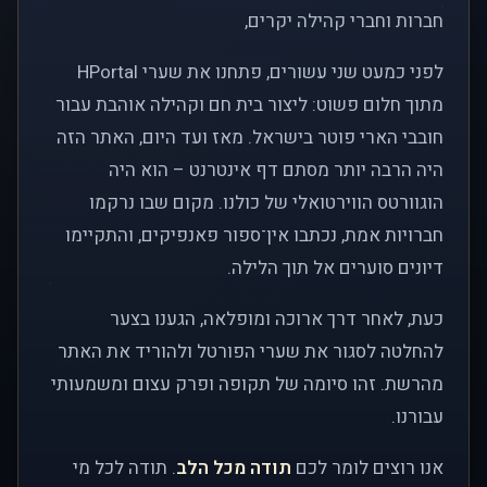
חברות וחברי קהילה יקרים,
לפני כמעט שני עשורים, פתחנו את שערי HPortal
מתוך חלום פשוט: ליצור בית חם וקהילה אוהבת עבור
חובבי הארי פוטר בישראל. מאז ועד היום, האתר הזה
היה הרבה יותר מסתם דף אינטרנט – הוא היה
הוגוורטס הווירטואלי של כולנו. מקום שבו נרקמו
חברויות אמת, נכתבו אין־ספור פאנפיקים, והתקיימו
דיונים סוערים אל תוך הלילה.
כעת, לאחר דרך ארוכה ומופלאה, הגענו בצער
להחלטה לסגור את שערי הפורטל ולהוריד את האתר
מהרשת. זהו סיומה של תקופה ופרק עצום ומשמעותי
עבורנו.
אנו רוצים לומר לכם
תודה מכל הלב
. תודה לכל מי