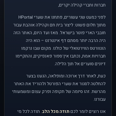
חברות וחברי קהילה יקרים,
לפני כמעט שני עשורים, פתחנו את שערי HPortal
מתוך חלום פשוט: ליצור בית חם וקהילה אוהבת עבור
חובבי הארי פוטר בישראל. מאז ועד היום, האתר הזה
היה הרבה יותר מסתם דף אינטרנט – הוא היה
הוגוורטס הווירטואלי של כולנו. מקום שבו נרקמו
חברויות אמת, נכתבו אין־ספור פאנפיקים, והתקיימו
דיונים סוערים אל תוך הלילה.
כעת, לאחר דרך ארוכה ומופלאה, הגענו בצער
להחלטה לסגור את שערי הפורטל ולהוריד את האתר
מהרשת. זהו סיומה של תקופה ופרק עצום ומשמעותי
עבורנו.
אנו רוצים לומר לכם
תודה מכל הלב
. תודה לכל מי