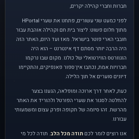
חברות וחברי קהילה יקרים,
לפני כמעט שני עשורים, פתחנו את שערי HPortal
מתוך חלום פשוט: ליצור בית חם וקהילה אוהבת עבור
חובבי הארי פוטר בישראל. מאז ועד היום, האתר הזה
היה הרבה יותר מסתם דף אינטרנט – הוא היה
הוגוורטס הווירטואלי של כולנו. מקום שבו נרקמו
חברויות אמת, נכתבו אין־ספור פאנפיקים, והתקיימו
דיונים סוערים אל תוך הלילה.
כעת, לאחר דרך ארוכה ומופלאה, הגענו בצער
להחלטה לסגור את שערי הפורטל ולהוריד את האתר
מהרשת. זהו סיומה של תקופה ופרק עצום ומשמעותי
עבורנו.
אנו רוצים לומר לכם
תודה מכל הלב
. תודה לכל מי