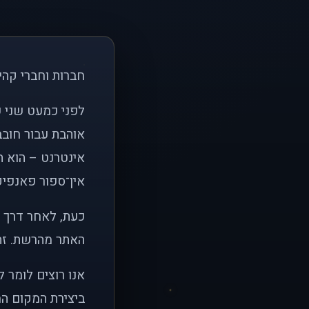
חברות וחברי קהי
אוהבת עבור חובב
אינטרנט – הוא הי
אין־ספור פאנפיקי
כעת, לאחר דרך א
האתר מהרשת. זהו
אנו רוצים לומר 
ביצירת המקום המ