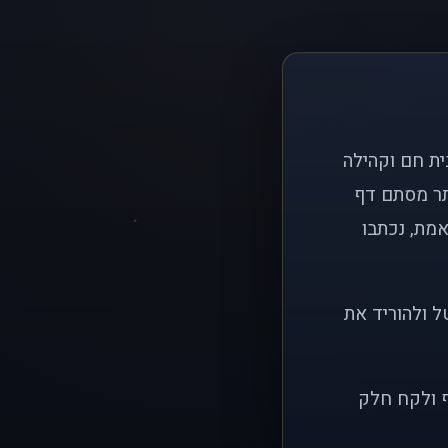
ם פשוט: ליצור בית חם וקהילה
ותר מסתם דף
אמת, נכתבו
ל ולהוריד את
ף ולקח חלק