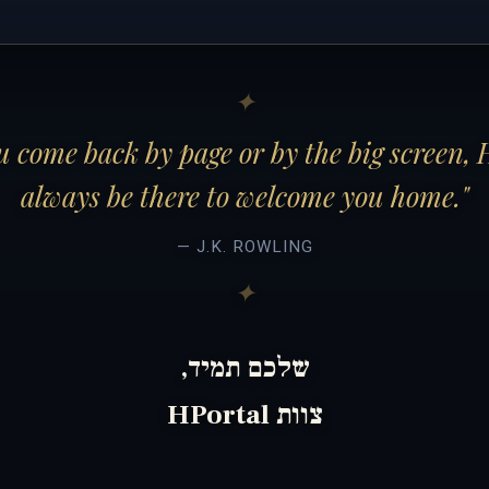
 come back by page or by the big screen, 
always be there to welcome you home."
— J.K. ROWLING
שלכם תמיד,
צוות HPortal