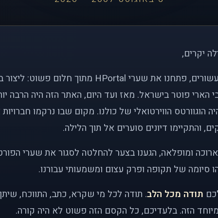
לה יקרים,
לפני כמעט שני עשורים, פתחנו את שערי HPortal מתוך חלו
י הארי פוטר בישראל. מאז ועד היום, האתר הזה היה הרבה י
ה הוגוורטס הווירטואלי של כולנו. מקום שבו נרקמו חברויות 
ם, והתקיימו דיונים סוערים אל תוך הלילה.
רוכה ומופלאה, הגענו בצער להחלטה לסגור את שערי הפורט
 סיומה של תקופה ופרק עצום ומשמעותי עבורנו.
לכם
תודה מכל הלב
. תודה לכל מי שקרא, כתב, התווכח, שית
יוחד הזה. בלעדיכם, כל הקסם הזה פשוט לא היה קורה.