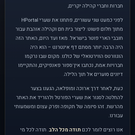
חברות וחברי קהילה יקרים,
לפני כמעט שני עשורים, פתחנו את שערי HPortal
מתוך חלום פשוט: ליצור בית חם וקהילה אוהבת עבור
חובבי הארי פוטר בישראל. מאז ועד היום, האתר הזה
היה הרבה יותר מסתם דף אינטרנט – הוא היה
הוגוורטס הווירטואלי של כולנו. מקום שבו נרקמו
חברויות אמת, נכתבו אין־ספור פאנפיקים, והתקיימו
דיונים סוערים אל תוך הלילה.
כעת, לאחר דרך ארוכה ומופלאה, הגענו בצער
להחלטה לסגור את שערי הפורטל ולהוריד את האתר
מהרשת. זהו סיומה של תקופה ופרק עצום ומשמעותי
עבורנו.
אנו רוצים לומר לכם
תודה מכל הלב
. תודה לכל מי