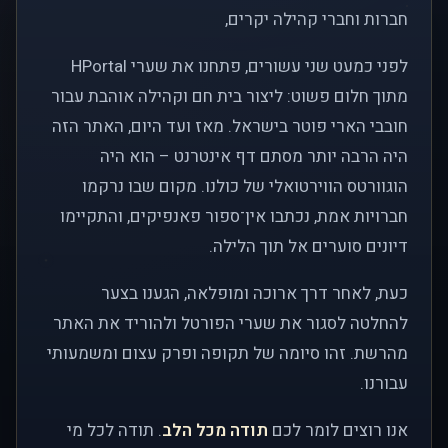
חברות וחברי קהילה יקרים,
לפני כמעט שני עשורים, פתחנו את שערי HPortal
מתוך חלום פשוט: ליצור בית חם וקהילה אוהבת עבור
חובבי הארי פוטר בישראל. מאז ועד היום, האתר הזה
היה הרבה יותר מסתם דף אינטרנט – הוא היה
הוגוורטס הווירטואלי של כולנו. מקום שבו נרקמו
חברויות אמת, נכתבו אין־ספור פאנפיקים, והתקיימו
דיונים סוערים אל תוך הלילה.
כעת, לאחר דרך ארוכה ומופלאה, הגענו בצער
להחלטה לסגור את שערי הפורטל ולהוריד את האתר
מהרשת. זהו סיומה של תקופה ופרק עצום ומשמעותי
עבורנו.
אנו רוצים לומר לכם
תודה מכל הלב
. תודה לכל מי