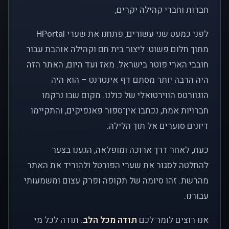
חברות וחברי קהילה יקרים,
לפני כמעט שני עשורים, פתחנו את שערי HPortal
מתוך חלום פשוט: ליצור בית חם וקהילה אוהבת עבור
חובבי הארי פוטר בישראל. מאז ועד היום, האתר הזה
היה הרבה יותר מסתם דף אינטרנט – הוא היה
הוגוורטס הווירטואלי של כולנו. מקום שבו נרקמו
חברויות אמת, נכתבו אין־ספור פאנפיקים, והתקיימו
דיונים סוערים אל תוך הלילה.
כעת, לאחר דרך ארוכה ומופלאה, הגענו בצער
להחלטה לסגור את שערי הפורטל ולהוריד את האתר
מהרשת. זהו סיומה של תקופה ופרק עצום ומשמעותי
עבורנו.
אנו רוצים לומר לכם
תודה מכל הלב
. תודה לכל מי