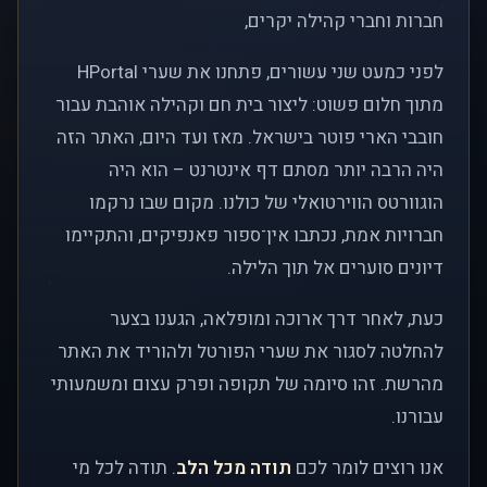
חברות וחברי קהילה יקרים,
לפני כמעט שני עשורים, פתחנו את שערי HPortal
מתוך חלום פשוט: ליצור בית חם וקהילה אוהבת עבור
חובבי הארי פוטר בישראל. מאז ועד היום, האתר הזה
היה הרבה יותר מסתם דף אינטרנט – הוא היה
הוגוורטס הווירטואלי של כולנו. מקום שבו נרקמו
חברויות אמת, נכתבו אין־ספור פאנפיקים, והתקיימו
דיונים סוערים אל תוך הלילה.
כעת, לאחר דרך ארוכה ומופלאה, הגענו בצער
להחלטה לסגור את שערי הפורטל ולהוריד את האתר
מהרשת. זהו סיומה של תקופה ופרק עצום ומשמעותי
עבורנו.
אנו רוצים לומר לכם
תודה מכל הלב
. תודה לכל מי