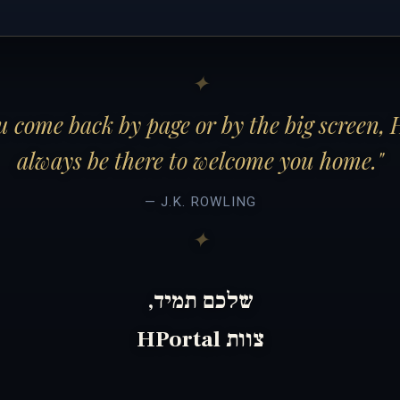
 come back by page or by the big screen, 
always be there to welcome you home."
— J.K. ROWLING
שלכם תמיד,
צוות HPortal