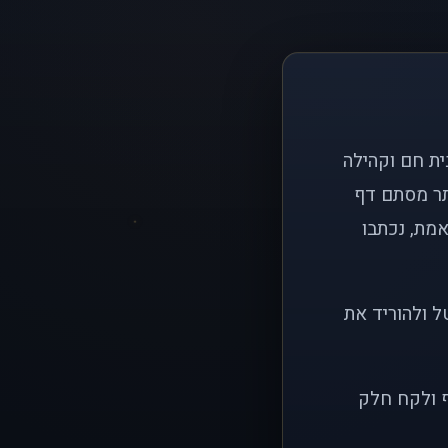
ם פשוט: ליצור בית חם וקהילה
ותר מסתם דף
אמת, נכתבו
ל ולהוריד את
ף ולקח חלק