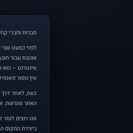
חברות וחברי קהי
אוהבת עבור חובב
אינטרנט – הוא הי
אין־ספור פאנפיקי
כעת, לאחר דרך א
האתר מהרשת. זהו
אנו רוצים לומר 
ביצירת המקום המ