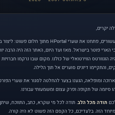
לה יקרים,
לפני כמעט שני עשורים, פתחנו את שערי HPortal מתוך חלו
י הארי פוטר בישראל. מאז ועד היום, האתר הזה היה הרבה י
ה הוגוורטס הווירטואלי של כולנו. מקום שבו נרקמו חברויות 
ם, והתקיימו דיונים סוערים אל תוך הלילה.
רוכה ומופלאה, הגענו בצער להחלטה לסגור את שערי הפורט
 סיומה של תקופה ופרק עצום ומשמעותי עבורנו.
לכם
תודה מכל הלב
. תודה לכל מי שקרא, כתב, התווכח, שית
יוחד הזה. בלעדיכם, כל הקסם הזה פשוט לא היה קורה.