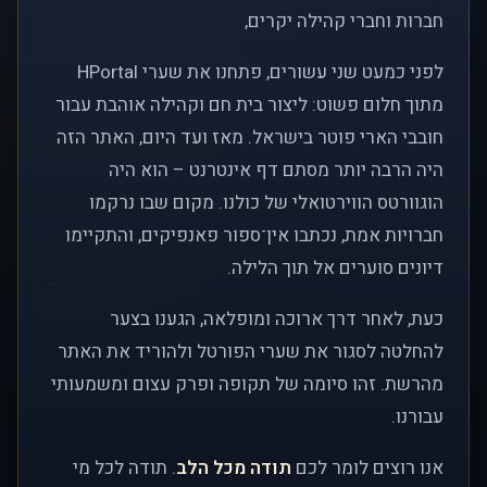
חברות וחברי קהילה יקרים,
לפני כמעט שני עשורים, פתחנו את שערי HPortal
מתוך חלום פשוט: ליצור בית חם וקהילה אוהבת עבור
חובבי הארי פוטר בישראל. מאז ועד היום, האתר הזה
היה הרבה יותר מסתם דף אינטרנט – הוא היה
הוגוורטס הווירטואלי של כולנו. מקום שבו נרקמו
חברויות אמת, נכתבו אין־ספור פאנפיקים, והתקיימו
דיונים סוערים אל תוך הלילה.
כעת, לאחר דרך ארוכה ומופלאה, הגענו בצער
להחלטה לסגור את שערי הפורטל ולהוריד את האתר
מהרשת. זהו סיומה של תקופה ופרק עצום ומשמעותי
עבורנו.
אנו רוצים לומר לכם
תודה מכל הלב
. תודה לכל מי