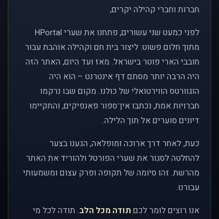
חברות וחברי קהילה יקרים,
לפני כמעט שני עשורים, פתחנו את שערי HPortal
מתוך חלום פשוט: ליצור בית חם וקהילה אוהבת עבור
חובבי הארי פוטר בישראל. מאז ועד היום, האתר הזה
היה הרבה יותר מסתם דף אינטרנט – הוא היה
הוגוורטס הווירטואלי של כולנו. מקום שבו נרקמו
חברויות אמת, נכתבו אין־ספור פאנפיקים, והתקיימו
דיונים סוערים אל תוך הלילה.
כעת, לאחר דרך ארוכה ומופלאה, הגענו בצער
להחלטה לסגור את שערי הפורטל ולהוריד את האתר
מהרשת. זהו סיומה של תקופה ופרק עצום ומשמעותי
עבורנו.
אנו רוצים לומר לכם
תודה מכל הלב
. תודה לכל מי