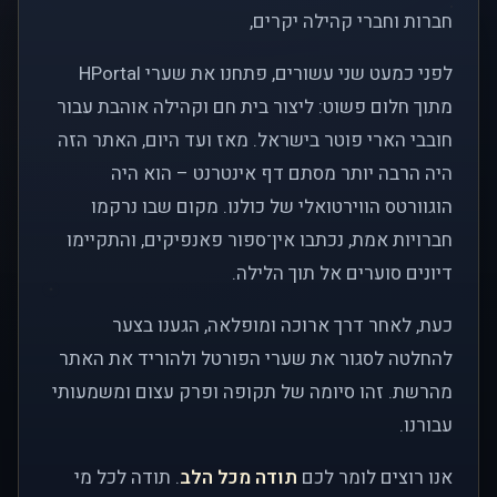
חברות וחברי קהילה יקרים,
לפני כמעט שני עשורים, פתחנו את שערי HPortal
מתוך חלום פשוט: ליצור בית חם וקהילה אוהבת עבור
חובבי הארי פוטר בישראל. מאז ועד היום, האתר הזה
היה הרבה יותר מסתם דף אינטרנט – הוא היה
הוגוורטס הווירטואלי של כולנו. מקום שבו נרקמו
חברויות אמת, נכתבו אין־ספור פאנפיקים, והתקיימו
דיונים סוערים אל תוך הלילה.
כעת, לאחר דרך ארוכה ומופלאה, הגענו בצער
להחלטה לסגור את שערי הפורטל ולהוריד את האתר
מהרשת. זהו סיומה של תקופה ופרק עצום ומשמעותי
עבורנו.
אנו רוצים לומר לכם
תודה מכל הלב
. תודה לכל מי