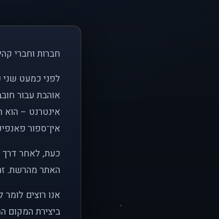
חברות וחברי קהי
אוהבת עבור חובב
אינטרנט – הוא הי
אין־ספור פאנפיקי
כעת, לאחר דרך א
האתר מהרשת. זהו
אנו רוצים לומר 
ביצירת המקום המ