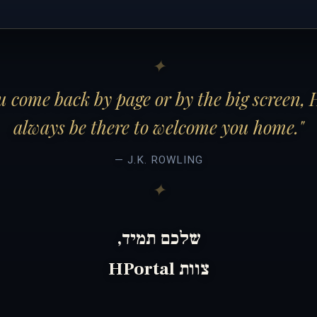
 come back by page or by the big screen, 
always be there to welcome you home."
— J.K. ROWLING
שלכם תמיד,
צוות HPortal