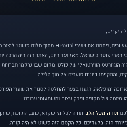
לה יקרים,
לפני כמעט שני עשורים, פתחנו את שערי HPortal מתוך חלו
י הארי פוטר בישראל. מאז ועד היום, האתר הזה היה הרבה י
ה הוגוורטס הווירטואלי של כולנו. מקום שבו נרקמו חברויות 
ם, והתקיימו דיונים סוערים אל תוך הלילה.
רוכה ומופלאה, הגענו בצער להחלטה לסגור את שערי הפורט
 סיומה של תקופה ופרק עצום ומשמעותי עבורנו.
לכם
תודה מכל הלב
. תודה לכל מי שקרא, כתב, התווכח, שית
יוחד הזה. בלעדיכם, כל הקסם הזה פשוט לא היה קורה.