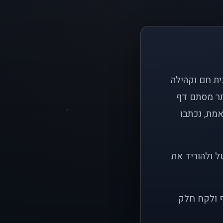
ם פשוט: ליצור בית חם וקהילה
ותר מסתם דף
אמת, נכתבו
ל ולהוריד את
ף ולקח חלק