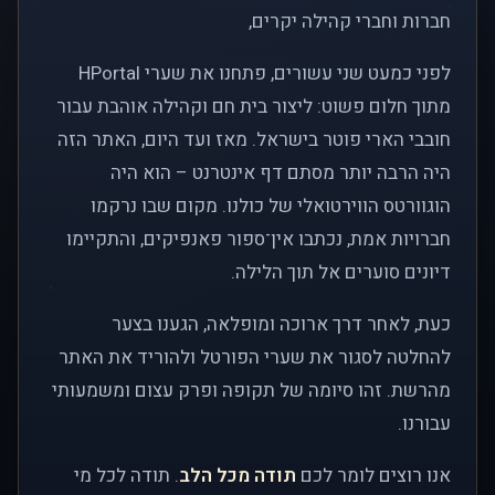
חברות וחברי קהילה יקרים,
לפני כמעט שני עשורים, פתחנו את שערי HPortal
מתוך חלום פשוט: ליצור בית חם וקהילה אוהבת עבור
חובבי הארי פוטר בישראל. מאז ועד היום, האתר הזה
היה הרבה יותר מסתם דף אינטרנט – הוא היה
הוגוורטס הווירטואלי של כולנו. מקום שבו נרקמו
חברויות אמת, נכתבו אין־ספור פאנפיקים, והתקיימו
דיונים סוערים אל תוך הלילה.
כעת, לאחר דרך ארוכה ומופלאה, הגענו בצער
להחלטה לסגור את שערי הפורטל ולהוריד את האתר
מהרשת. זהו סיומה של תקופה ופרק עצום ומשמעותי
עבורנו.
אנו רוצים לומר לכם
תודה מכל הלב
. תודה לכל מי